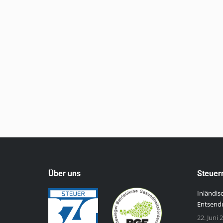
Konjunkturstärkungsgesetzes
Steuernews
Von
Florentina Tscheppen
20. August 202
Mit dem am 24.7.2020 verlautbarten Konjunkt
die Land- und Forstwirtschaft eingeführt, die tei
zusätzlichen Vollpauschalierungsgrenzen von 60 
und 120 tatsächlich erzeugten und gehaltenen V
Einheitswertgrenze von € 75.000 bleibt hingege
Über uns
Steuer
Inländis
Entsendu
22. Juni 