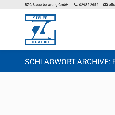
BZG Steuerberatung GmbH
02985 2656
off
SCHLAGWORT-ARCHIVE:
Rechnungslegung eines Landwirts in
Steuernews
Von
Florentina Tscheppen
19. Mai 2026