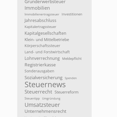
Grunderwerbsteuer
Immobilien
Investitionen
Immobilienertragsteuer
Jahresabschluss
b
Kapitalertragssteuer
Kapitalgesellschaften
Klein- und Mittelbetriebe
Körperschaftssteuer
Land- und Forstwirtschaft
Lohnverrechnung
Meldepflicht
Registrierkasse
Sonderausgaben
en
Sozialversicherung
Spenden
Steuernews
g
Steuerrecht
Steuerreform
Steuertipp
Umgründung
Umsatzsteuer
Unternehmensrecht