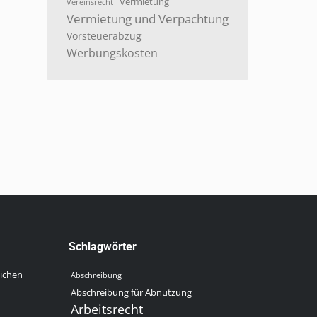
Vermietung
Vereinsrecht
Vermietung und Verpachtung
Vorsteuerabzug
Werbungskosten
r
Schlagwörter
lichen
Abschreibung
Abschreibung für Abnutzung
Arbeitsrecht