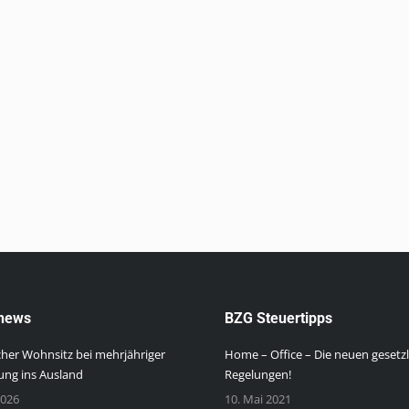
0
urstärkungsgesetz werden umfangreiche Entlastungsmaßnahmen fü
ls bereits rückwirkend mit 1.1.2020 in Kraft getreten sind. Die
ha bewirtschafteter reduzierter landwirtschaftlicher Nutzfläche
ieheinheiten werden rückwirkend ab 1.1.2020 abgeschafft. Die
n bestehen.…
news
BZG Steuertipps
cher Wohnsitz bei mehrjähriger
Home – Office – Die neuen gesetz
ng ins Ausland
Regelungen!
2026
10. Mai 2021