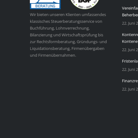
Vereinfa
Wir bieten unseren Klienten umfassendes
Beherbe
klassisches Steuerberatungsservice von
22. Juni 
Buchführung, Lohnverrechnung,
Kontenre
Bilanzierung und Wirtschaftsprüfung bis
Kontene
zur Rechtsformberatung, Gründungs- und
Liquidationsberatung, Firmenübergaben
22. Juni 
und Firmenübernahmen.
Fristenla
22. Juni 
Finanzre
22. Juni 