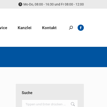
Mo-Do, 08:00 - 16:30 und Fr 08:00 - 12:00
vice
Kanzlei
Kontakt
Search:
Facebook
page
opens
in
new
window
Suche
Search: