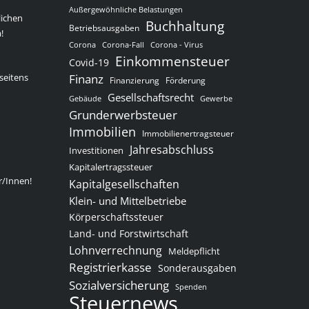
Außergewöhnliche Belastungen
lichen
Buchhaltung
Betriebsausgaben
!
Corona
Corona-Fall
Corona - Virus
Einkommensteuer
Covid-19
seitens
Finanz
Finanzierung
Förderung
Gesellschaftsrecht
Gewerbe
Gebäude
Grunderwerbsteuer
Immobilien
Immobilienertragsteuer
Jahresabschluss
Investitionen
Kapitalertragssteuer
r/Innen!
Kapitalgesellschaften
Klein- und Mittelbetriebe
Körperschaftssteuer
Land- und Forstwirtschaft
Lohnverrechnung
Meldepflicht
Registrierkasse
Sonderausgaben
Sozialversicherung
Spenden
Steuernews