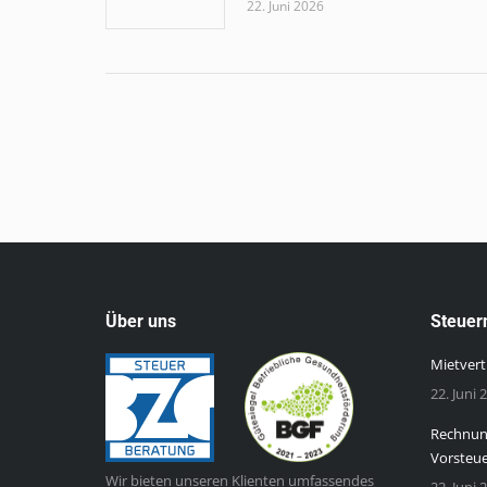
22. Juni 2026
Über uns
Steuer
Mietvert
22. Juni 
Rechnung
Vorsteu
Wir bieten unseren Klienten umfassendes