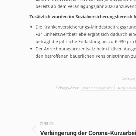
bereits ab dem Veranlagungsjahr 2020 anzuwen
Zusätzlich wurden im Sozialversicherungsbereich 
Die Krankenversicherungs-Mindestbeitragsgrundla
Für Einheitswertbetriebe ergibt sich dadurch ein
beträgt die jährliche Entlastung bis zu € 930 pro 
Der Anrechnungsprozentsatz beim fiktiven Ausg
den betroffenen bäuerlichen Pensionist/innen zu
Categor
Schlagwörter:
Buchführungspflicht
Konjunkturs
Kommentarnavigation
ZURÜCK
Vorheriger
Verlängerung der Corona-Kurzarbei