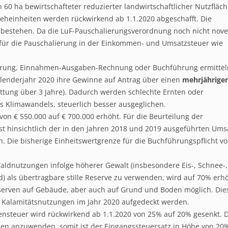
 60 ha bewirtschafteter reduzierter landwirtschaftlicher Nutzfläc
ieheinheiten werden rückwirkend ab 1.1.2020 abgeschafft. Die
 bestehen. Da die LuF-Pauschalierungsverordnung noch nicht novel
 für die Pauschalierung in der Einkommen- und Umsatzsteuer wie
alierung, Einnahmen-Ausgaben-Rechnung oder Buchführung ermittel
alenderjahr 2020 ihre Gewinne auf Antrag über einen
mehrjährige
ttung über 3 Jahre). Dadurch werden schlechte Ernten oder
s Klimawandels, steuerlich besser ausgeglichen.
von € 550.000 auf € 700.000 erhöht. Für die Beurteilung der
st hinsichtlich der in den Jahren 2018 und 2019 ausgeführten Ums
. Die bisherige Einheitswertgrenze für die Buchführungspflicht vo
Waldnutzungen infolge höherer Gewalt (insbesondere Eis-, Schnee-,
 als übertragbare stille Reserve zu verwenden, wird auf 70% erhö
serven auf Gebäude, aber auch auf Grund und Boden möglich. Dies
on Kalamitätsnutzungen im Jahr 2020 aufgedeckt werden.
steuer wird rückwirkend ab 1.1.2020 von 25% auf 20% gesenkt. 
en anzuwenden, somit ist der Eingangssteuersatz in Höhe von 20