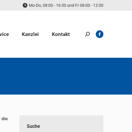
Mo-Do, 08:00 - 16:30 und Fr 08:00 - 12:00
vice
Kanzlei
Kontakt
Search:
Facebook
page
opens
in
new
window
 die
Suche