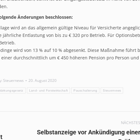
den.
folgende Änderungen beschlossen:
ge wird an das allgemein gültige Niveau für Versicherte angegli
e jährliche Entlastung von bis zu € 320 pro Betrieb. Für Optionsbet
Betrieb.
edinge wird von 13 % auf 10 % abgesenkt. Diese Maßnahme führt b
 einer durchschnittlich um € 450 höheren Pension pro Person und 
y:
Steuernews
20. August 2020
tärkungsgesetz
Land- und Forstwirtschaft
Pauschalierung
Steuernews
NÄCHSTE
Selbstanzeige vor Ankündigung eine
Nächster
t