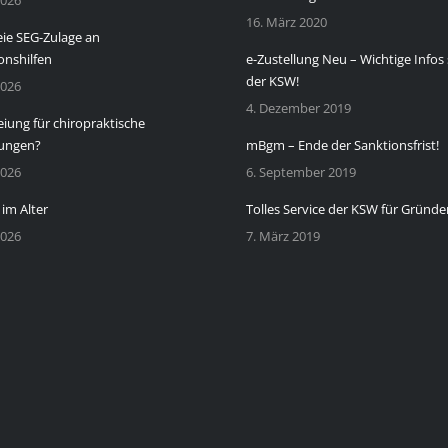
2026
16. März 2020
eie SEG-Zulage an
onshilfen
e-Zustellung Neu – Wichtige Infos 
der KSW!
2026
4. Dezember 2019
eiung für chiropraktische
ungen?
mBgm – Ende der Sanktionsfrist!
2026
6. September 2019
 im Alter
Tolles Service der KSW für Gründe
2026
7. März 2019