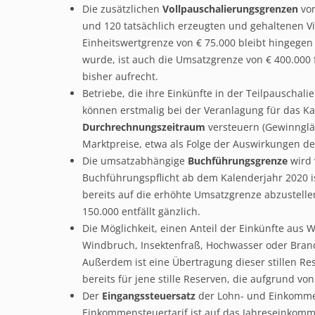
Die zusätzlichen
Vollpauschalierungsgrenzen
von
und 120 tatsächlich erzeugten und gehaltenen V
Einheitswertgrenze von € 75.000 bleibt hingegen
wurde, ist auch die Umsatzgrenze von € 400.000
bisher aufrecht.
Betriebe, die ihre Einkünfte in der Teilpausch
können erstmalig bei der Veranlagung für das K
Durchrechnungszeitraum
versteuern (Gewinnglä
Marktpreise, etwa als Folge der Auswirkungen de
Die umsatzabhängige
Buchführungsgrenze
wird 
Buchführungspflicht ab dem Kalenderjahr 2020 i
bereits auf die erhöhte Umsatzgrenze abzustellen
150.000 entfällt gänzlich.
Die Möglichkeit, einen Anteil der Einkünfte aus 
Windbruch, Insektenfraß, Hochwasser oder Brand)
Außerdem ist eine Übertragung dieser stillen Re
bereits für jene stille Reserven, die aufgrund v
Der
Eingangssteuersatz
der Lohn- und Einkommen
Einkommensteuertarif ist auf das Jahreseinkomm