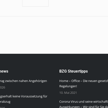
news
BZG Steuertipps
rag zwischen nahen Angehörigen
Home – Office – Die neuen gesetz
Regelungen!
2026
10. Mai 2021
serhalt keine Voraussetzung für
erabzug
Corona Virus und seine wirtschaft
Auswirkungen – Wir sind für Sie da