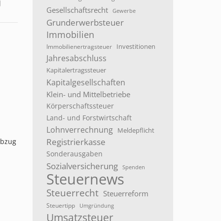
g
Gesellschaftsrecht
Gewerbe
Grunderwerbsteuer
Immobilien
Investitionen
Immobilienertragsteuer
Jahresabschluss
Kapitalertragssteuer
Kapitalgesellschaften
Klein- und Mittelbetriebe
Körperschaftssteuer
Land- und Forstwirtschaft
Lohnverrechnung
Meldepflicht
Registrierkasse
abzug
Sonderausgaben
Sozialversicherung
Spenden
Steuernews
Steuerrecht
Steuerreform
Steuertipp
Umgründung
Umsatzsteuer