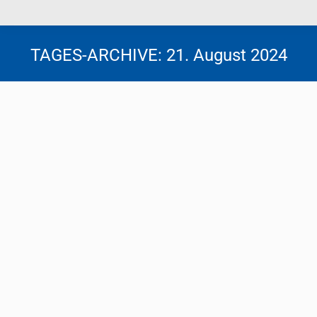
TAGES-ARCHIVE:
21. August 2024
Verschärfte Nachweispflichten für
innergemeinschaftliche Lieferung
Steuernews
Von
Florentina Tscheppen
21. August 2024
Trotz diverser EuGH-Judikate bestehen strenge
Voraussetzungen für die Steuerbefreiung von
innergemeinschaftlichen Lieferungen. Werden diese
Vorgaben nicht berücksichtigt, kann es zu
empfindlichen umsatzsteuerlichen
Nachversteuerungen kommen.