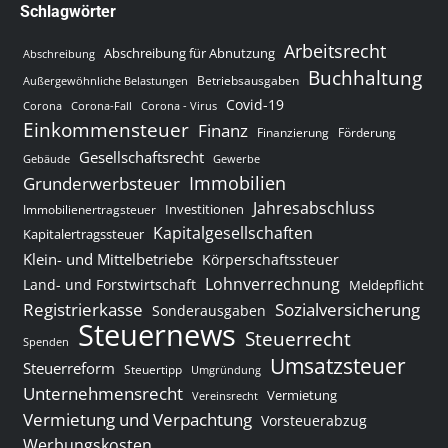
Schlagwörter
Arbeitsrecht
Abschreibung für Abnutzung
Abschreibung
Buchhaltung
Betriebsausgaben
Außergewöhnliche Belastungen
Covid-19
Corona
Corona-Fall
Corona - Virus
Einkommensteuer
Finanz
Finanzierung
Förderung
Gesellschaftsrecht
Gewerbe
Gebäude
Immobilien
Grunderwerbsteuer
Jahresabschluss
Investitionen
Immobilienertragsteuer
Kapitalgesellschaften
Kapitalertragssteuer
Klein- und Mittelbetriebe
Körperschaftssteuer
Lohnverrechnung
Land- und Forstwirtschaft
Meldepflicht
Sozialversicherung
Registrierkasse
Sonderausgaben
Steuernews
Steuerrecht
Spenden
Umsatzsteuer
Steuerreform
Steuertipp
Umgründung
Unternehmensrecht
Vermietung
Vereinsrecht
Vermietung und Verpachtung
Vorsteuerabzug
Werbungskosten