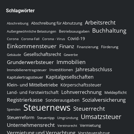
Schlagwörter
Arbeitsrecht
Abschreibung für Abnutzung
Abschreibung
Buchhaltung
Betriebsausgaben
Außergewöhnliche Belastungen
Covid-19
Corona
Corona-Fall
Corona - Virus
Einkommensteuer
Finanz
Finanzierung
Förderung
Gesellschaftsrecht
Gewerbe
Gebäude
Immobilien
Grunderwerbsteuer
Jahresabschluss
Investitionen
Immobilienertragsteuer
Kapitalgesellschaften
Kapitalertragssteuer
Klein- und Mittelbetriebe
Körperschaftssteuer
Lohnverrechnung
Land- und Forstwirtschaft
Meldepflicht
Sozialversicherung
Registrierkasse
Sonderausgaben
Steuernews
Steuerrecht
Spenden
Umsatzsteuer
Steuerreform
Steuertipp
Umgründung
Unternehmensrecht
Vermietung
Vereinsrecht
Vermietung und Verpachtung
Vorsteuerabzug