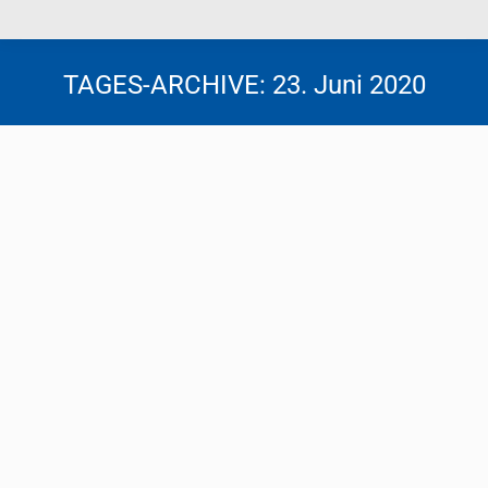
TAGES-ARCHIVE:
23. Juni 2020
Corona-Fixkostenzuschuss beantragen!
Steuernews
Von
Florentina Tscheppen
23. Juni 2020
Unternehmen, die aufgrund der Covid-19-
Einschränkungen im Zeitraum vom 16.3.2020 bis
15.9.2020 Umsatzausfälle von zumindest 40 %
erleiden, können einen Antrag auf einen
Fixkostenzuschuss stellen. Dies gilt für alle
Unternehmensgrößen und Unternehmen nahezu
aller Branchen. Der maximale Zuschuss beträgt 75 %