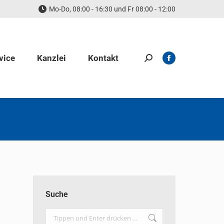
Mo-Do, 08:00 - 16:30 und Fr 08:00 - 12:00
vice
Kanzlei
Kontakt
Search:
Facebook
page
opens
in
new
window
Suche
Search: