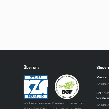
Über uns
Steuer
Mietvert
22. Juni 
Rechnung
Vorsteu
Wir bieten unseren Klienten umfassendes
22. Juni 
klassisches Steuerberatungsservice von