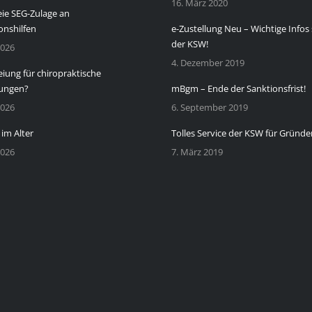
16. März 2020
eie SEG-Zulage an
onshilfen
e-Zustellung Neu – Wichtige Infos 
der KSW!
2026
4. Dezember 2019
eiung für chiropraktische
ungen?
mBgm – Ende der Sanktionsfrist!
2026
6. September 2019
 im Alter
Tolles Service der KSW für Gründe
2026
7. März 2019