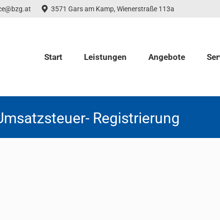
ice@bzg.at
3571 Gars am Kamp, Wienerstraße 113a
Start
Leistungen
Angebote
Ser
Umsatzsteuer- Registrierung
erklieferungen in Deutschland
2021