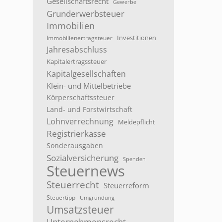
Gesellschaftsrecht
Gewerbe
Grunderwerbsteuer
Immobilien
Investitionen
Immobilienertragsteuer
Jahresabschluss
Kapitalertragssteuer
Kapitalgesellschaften
Klein- und Mittelbetriebe
Körperschaftssteuer
Land- und Forstwirtschaft
Lohnverrechnung
Meldepflicht
Registrierkasse
Sonderausgaben
Sozialversicherung
Spenden
Steuernews
Steuerrecht
Steuerreform
Steuertipp
Umgründung
Umsatzsteuer
Unternehmensrecht