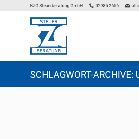
BZG Steuerberatung GmbH
02985 2656
off
SCHLAGWORT-ARCHIVE:
Umsatzsteuerliche Änderungen bei W
Steuernews
Von
Florentina Tscheppen
16. Dezember 