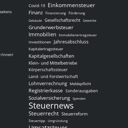
Einkommensteuer
Covid-19
seitens
Finanz
Finanzierung
Förderung
Gesellschaftsrecht
Gewerbe
Gebäude
Grunderwerbsteuer
Immobilien
Immobilienertragsteuer
Jahresabschluss
Investitionen
Kapitalertragssteuer
r/Innen!
Kapitalgesellschaften
Klein- und Mittelbetriebe
Körperschaftssteuer
Land- und Forstwirtschaft
Lohnverrechnung
Meldepflicht
Registrierkasse
Sonderausgaben
Sozialversicherung
Spenden
Steuernews
Steuerrecht
Steuerreform
Steuertipp
Umgründung
Umsatzsteuer