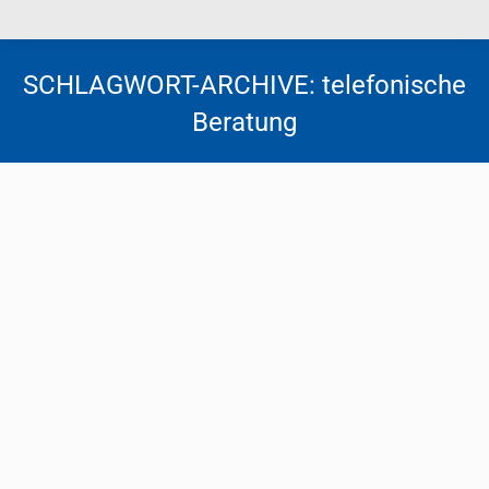
SCHLAGWORT-ARCHIVE:
telefonische
Beratung
Medizinische Beratung per Telefon
umsatzsteuerbefreit?
Steuernews
Von
Florentina Tscheppen
19. September 2023
Umsätze aus der Tätigkeit als Arzt sind von der
Umsatzsteuer befreit. Der Europäische Gerichtshof
(EuGH) hat entschieden, dass auch telefonisch
erbrachte Beratungsleistungen befreit sind, wenn
sie eine therapeutische Zielsetzung verfolgen. Das