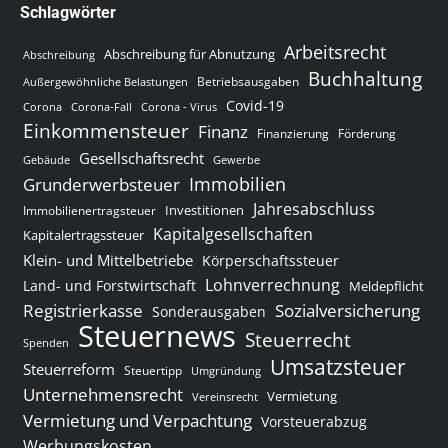
Schlagwörter
Arbeitsrecht
Abschreibung für Abnutzung
Abschreibung
Buchhaltung
Betriebsausgaben
Außergewöhnliche Belastungen
Covid-19
Corona
Corona-Fall
Corona - Virus
Einkommensteuer
Finanz
Finanzierung
Förderung
Gesellschaftsrecht
Gewerbe
Gebäude
Immobilien
Grunderwerbsteuer
Jahresabschluss
Investitionen
Immobilienertragsteuer
Kapitalgesellschaften
Kapitalertragssteuer
Klein- und Mittelbetriebe
Körperschaftssteuer
Lohnverrechnung
Land- und Forstwirtschaft
Meldepflicht
Sozialversicherung
Registrierkasse
Sonderausgaben
Steuernews
Steuerrecht
Spenden
Umsatzsteuer
Steuerreform
Steuertipp
Umgründung
Unternehmensrecht
Vermietung
Vereinsrecht
Vermietung und Verpachtung
Vorsteuerabzug
Werbungskosten