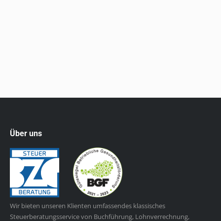
vorgenommen. Diese Neuerungen sind seit 1.1.2024
in Kraft. Bis zum Ende des vorigen Jahres betrug das
Mindeststammkapital einer GmbH € 35.000, wobei
die Hälfte, also € 17.500, bar einzuzahlen waren.…
Über uns
Wir bieten unseren Klienten umfassendes klassisches
Steuerberatungsservice von Buchführung, Lohnverrechnung,