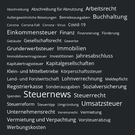
Arbeitsrecht
Abschreibung für Abnutzung
Abschreibung
Buchhaltung
Betriebsausgaben
Außergewöhnliche Belastungen
Covid-19
Corona
Corona-Fall
Corona - Virus
Einkommensteuer
Finanz
Finanzierung
Förderung
Gesellschaftsrecht
Gewerbe
Gebäude
Immobilien
Grunderwerbsteuer
Jahresabschluss
Investitionen
Immobilienertragsteuer
Kapitalgesellschaften
Kapitalertragssteuer
Klein- und Mittelbetriebe
Körperschaftssteuer
Lohnverrechnung
Land- und Forstwirtschaft
Meldepflicht
Sozialversicherung
Registrierkasse
Sonderausgaben
Steuernews
Steuerrecht
Spenden
Umsatzsteuer
Steuerreform
Steuertipp
Umgründung
Unternehmensrecht
Vermietung
Vereinsrecht
Vermietung und Verpachtung
Vorsteuerabzug
Werbungskosten