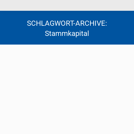
SCHLAGWORT-ARCHIVE:
Stammkapital
Neues Mindeststammkapital bei der
GmbH
Steuernews
Von
Florentina Tscheppen
26. März 2024
Durch das Gesellschaftsrechts-Änderungsgesetz
wurden mit der Flexiblen Kapitalgesellschaft nicht
nur eine neue Form der Kapitalgesellschaft
begründet, sondern auch Änderungen bezüglich des
Stammkapitals der „klassischen“ GmbH