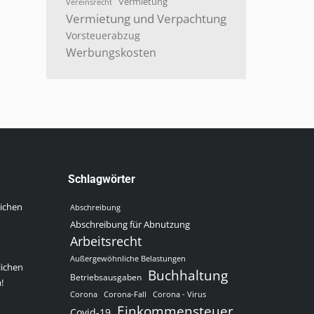
Vermietung
Vereinsrecht
Vermietung und Verpachtung
Vorsteuerabzug
Werbungskosten
Schlagwörter
lichen
Abschreibung
Abschreibung für Abnutzung
Arbeitsrecht
Außergewöhnliche Belastungen
lichen
Buchhaltung
Betriebsausgaben
!
Corona
Corona-Fall
Corona - Virus
Einkommensteuer
Covid-19