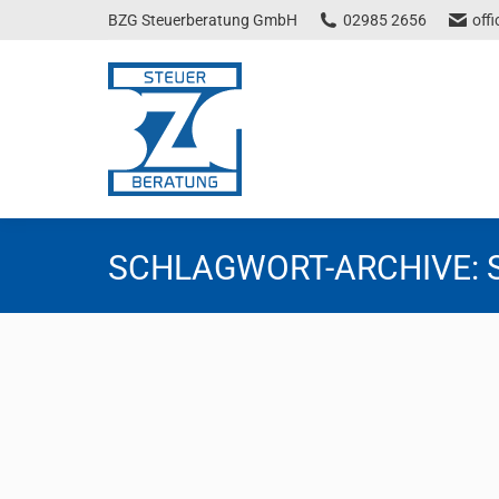
BZG Steuerberatung GmbH
02985 2656
off
SCHLAGWORT-ARCHIVE:
Neues Mindeststammkapital bei de
Steuernews
Von
Florentina Tscheppen
26. März 2024