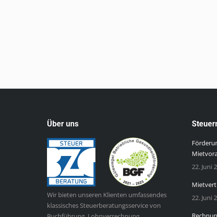
Über uns
Steuer
Förderun
Mietvor
22. Juni 
Mietvert
Wir bieten unseren Klienten umfassendes
22. Juni 
klassisches Steuerberatungsservice von
Rechnung
Buchführung, Lohnverrechnung,