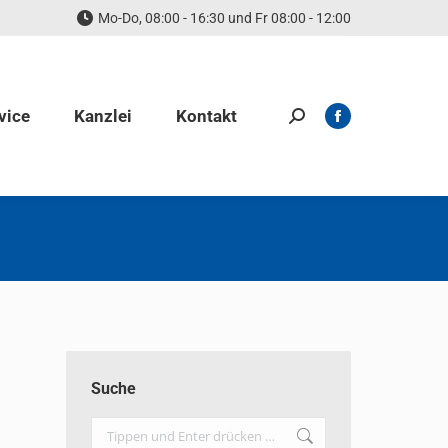
Mo-Do, 08:00 - 16:30 und Fr 08:00 - 12:00
vice
Kanzlei
Kontakt
Search:
Facebook
page
opens
in
new
window
Suche
Search: