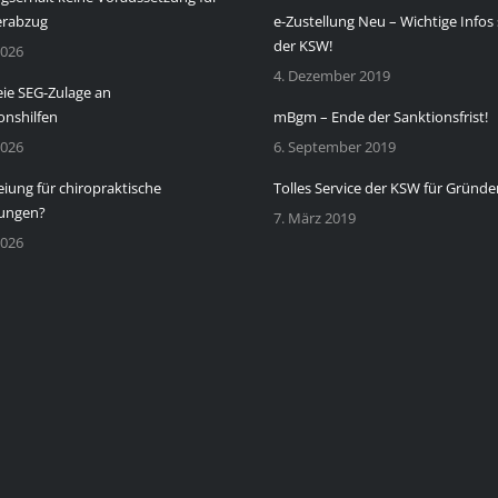
erabzug
e-Zustellung Neu – Wichtige Infos 
der KSW!
2026
4. Dezember 2019
eie SEG-Zulage an
onshilfen
mBgm – Ende der Sanktionsfrist!
2026
6. September 2019
eiung für chiropraktische
Tolles Service der KSW für Gründe
ungen?
7. März 2019
2026