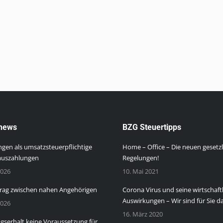
news
BZG Steuertipps
gen als umsatzsteuerpflichtige
Home – Office – Die neuen gesetz
auszahlungen
Regelungen!
2026
10. Mai 2021
rag zwischen nahen Angehörigen
Corona Virus und seine wirtschaft
Auswirkungen – Wir sind für Sie da
2026
16. März 2020
serhalt keine Voraussetzung für