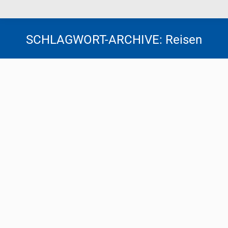
SCHLAGWORT-ARCHIVE:
Reisen
Kein Vorsteuerabzug aus
Aufwendungen für den Betriebsausflug
Steuernews
Von
Florentina Tscheppen
7. September 2022
Veranstaltet ein Arbeitgeber für seine Belegschaft
einen Betriebsausflug, dürfen Vorsteuern aus
Vorleistungen nicht abgezogen werden. Für solche
Vorsteuern bestand bisher eine
Vereinfachungsregelung, die aber mit 1.1.2022
abgeschafft wurde. Bis 31.12.2021 war nur bei