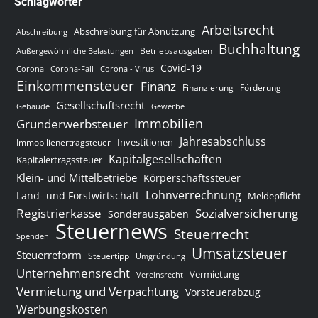
Schlagwörter
Arbeitsrecht
Abschreibung für Abnutzung
Abschreibung
Buchhaltung
Betriebsausgaben
Außergewöhnliche Belastungen
Covid-19
Corona
Corona-Fall
Corona - Virus
Einkommensteuer
Finanz
Finanzierung
Förderung
Gesellschaftsrecht
Gewerbe
Gebäude
Immobilien
Grunderwerbsteuer
Jahresabschluss
Investitionen
Immobilienertragsteuer
Kapitalgesellschaften
Kapitalertragssteuer
Klein- und Mittelbetriebe
Körperschaftssteuer
Lohnverrechnung
Land- und Forstwirtschaft
Meldepflicht
Sozialversicherung
Registrierkasse
Sonderausgaben
Steuernews
Steuerrecht
Spenden
Umsatzsteuer
Steuerreform
Steuertipp
Umgründung
Unternehmensrecht
Vermietung
Vereinsrecht
Vermietung und Verpachtung
Vorsteuerabzug
Werbungskosten