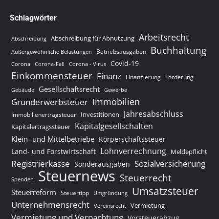
Schlagwörter
Arbeitsrecht
Abschreibung für Abnutzung
Abschreibung
Buchhaltung
Betriebsausgaben
Außergewöhnliche Belastungen
Covid-19
Corona
Corona-Fall
Corona - Virus
Einkommensteuer
Finanz
Finanzierung
Förderung
Gesellschaftsrecht
Gewerbe
Gebäude
Immobilien
Grunderwerbsteuer
Jahresabschluss
Investitionen
Immobilienertragsteuer
Kapitalgesellschaften
Kapitalertragssteuer
Klein- und Mittelbetriebe
Körperschaftssteuer
Lohnverrechnung
Land- und Forstwirtschaft
Meldepflicht
Sozialversicherung
Registrierkasse
Sonderausgaben
Steuernews
Steuerrecht
Spenden
Umsatzsteuer
Steuerreform
Steuertipp
Umgründung
Unternehmensrecht
Vermietung
Vereinsrecht
Vermietung und Verpachtung
Vorsteuerabzug