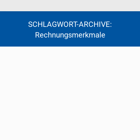
SCHLAGWORT-ARCHIVE:
Rechnungsmerkmale
Rechnungslegung eines Landwirts in
der USt-Pauschalierung
Steuernews
Von
Florentina Tscheppen
19. Mai 2026
Land- und forstwirtschaftliche Betriebe unterliegen
auch im Falle der Pauschalierung grundsätzlich dem
Umsatzsteuergesetz. Trotz Anwendung der
Durchschnittssatzbesteuerung bestehen klare
Vorgaben, wann eine Rechnung auszustellen ist und