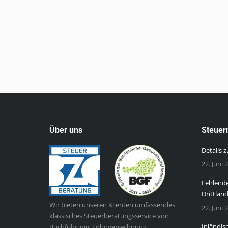
Über uns
Steuer
Details 
22. Juni 
Fehlende
Drittlän
Wir bieten unseren Klienten umfassendes
22. Juni 
klassisches Steuerberatungsservice von
Inländis
Buchführung, Lohnverrechnung,