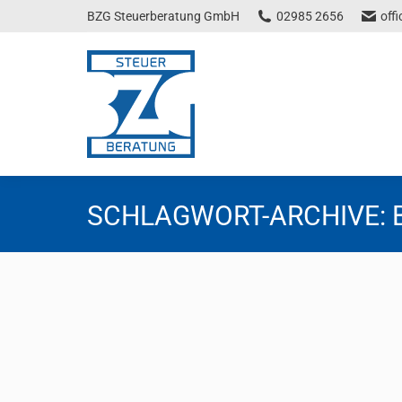
BZG Steuerberatung GmbH
02985 2656
off
SCHLAGWORT-ARCHIVE:
Neue „Weiterbildungszeit“
Steuernews
Von
Florentina Tscheppen
7. Juli 2025