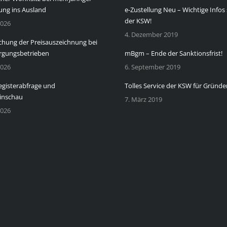
ng ins Ausland
e-Zustellung Neu – Wichtige Infos 
der KSW!
2026
4. Dezember 2019
chung der Preisauszeichnung bei
rgungsbetrieben
mBgm – Ende der Sanktionsfrist!
2026
6. September 2019
gisterabfrage und
Tolles Service der KSW für Gründe
inschau
7. März 2019
2026