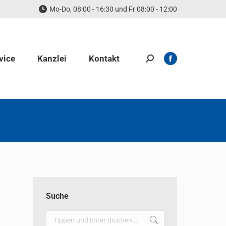
Mo-Do, 08:00 - 16:30 und Fr 08:00 - 12:00
vice
Kanzlei
Kontakt
Search:
Facebook
page
opens
in
new
window
Suche
Search: