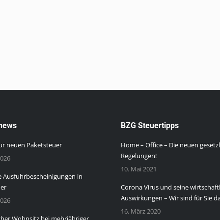
news
BZG Steuertipps
zur neuen Paketsteuer
Home – Office – Die neuen gesetz
Regelungen!
2026
10. Mai 2021
 Ausfuhrbescheinigungen in
der
Corona Virus und seine wirtschaft
Auswirkungen – Wir sind für Sie da
2026
16. März 2020
cher Wohnsitz bei mehrjähriger