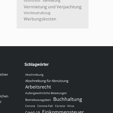
Vermietung
Vereinsrecht
Vermietung und Verpachtung
Vorsteuerabzug
Werbungskosten
Schlagwörter
lichen
Abschreibung
Abschreibung für Abnutzung
Arbeitsrecht
Außergewöhnliche Belastungen
lichen
Buchhaltung
Betriebsausgaben
!
Corona
Corona-Fall
Corona - Virus
Einkommensteuer
Covid-19