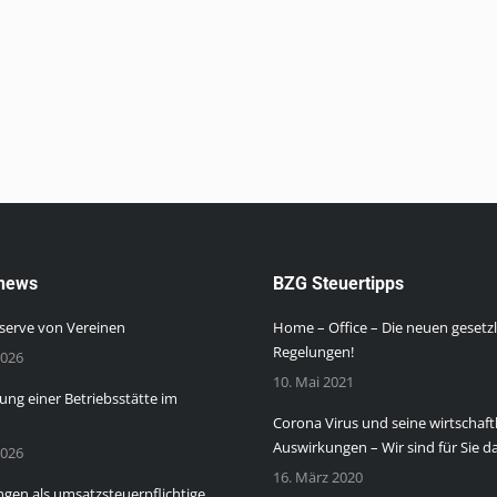
news
BZG Steuertipps
serve von Vereinen
Home – Office – Die neuen gesetz
Regelungen!
2026
10. Mai 2021
ng einer Betriebsstätte im
Corona Virus und seine wirtschaft
Auswirkungen – Wir sind für Sie da
2026
16. März 2020
gen als umsatzsteuerpflichtige