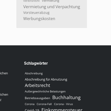
Vermietung
Vereinsrecht
Vermietung und Verpachtung
Vorsteuerabzug
Werbungskosten
Schlagwörter
lichen
Abschreibung
Abschreibung für Abnutzung
Arbeitsrecht
Außergewöhnliche Belastungen
lichen
Buchhaltung
Betriebsausgaben
!
Corona
Corona-Fall
Corona - Virus
Einkommensteuer
Covid-19