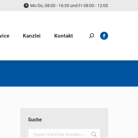
Mo-Do, 08:00 - 16:30 und Fr 08:00 - 12:00
vice
Kanzlei
Kontakt
Search:
Facebook
page
opens
in
new
window
Suche
Search: