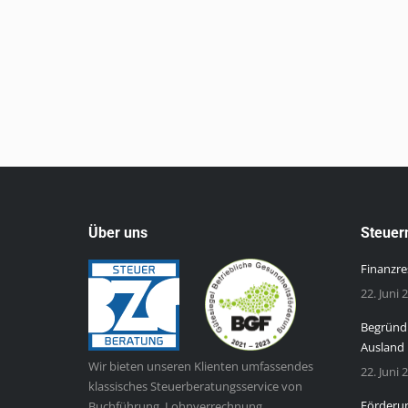
Über uns
Steuer
Finanzre
22. Juni 
Begründu
Ausland
Wir bieten unseren Klienten umfassendes
22. Juni 
klassisches Steuerberatungsservice von
Förderun
Buchführung, Lohnverrechnung,