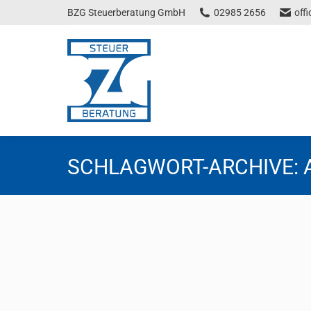
BZG Steuerberatung GmbH
02985 2656
off
SCHLAGWORT-ARCHIVE:
Änderungen durch das Progressions
Steuernews
Von
Florentina Tscheppen
25. November 