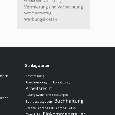
Vermietung
Vereinsrecht
Vermietung und Verpachtung
Vorsteuerabzug
Werbungskosten
Schlagwörter
lichen
Abschreibung
Abschreibung für Abnutzung
Arbeitsrecht
Außergewöhnliche Belastungen
lichen
Buchhaltung
Betriebsausgaben
!
Corona
Corona-Fall
Corona - Virus
Einkommensteuer
Covid-19