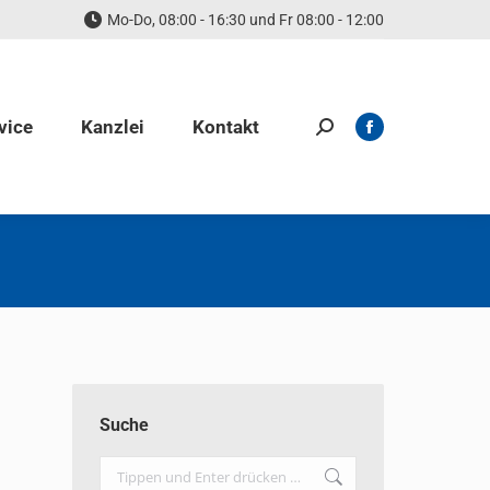
Mo-Do, 08:00 - 16:30 und Fr 08:00 - 12:00
vice
Kanzlei
Kontakt
Search:
Facebook
page
opens
in
new
window
Suche
Search: