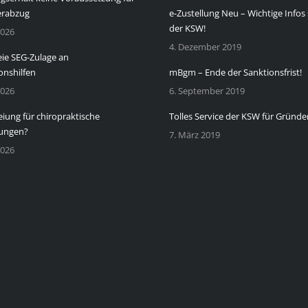
erabzug
e-Zustellung Neu – Wichtige Infos 
der KSW!
2026
4. Dezember 2019
eie SEG-Zulage an
onshilfen
mBgm – Ende der Sanktionsfrist!
2026
6. September 2019
eiung für chiropraktische
Tolles Service der KSW für Gründe
ungen?
7. März 2019
2026