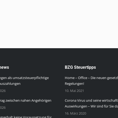
news
BZG Steuertipps
gen als umsatzsteuerpflichtige
Home – Office – Die neuen gesetz
auszahlungen
Regelungen!
2026
10. Mai 2021
rag zwischen nahen Angehörigen
Corona Virus und seine wirtschaft
Auswirkungen – Wir sind für Sie da
2026
16. März 2020
serhalt keine Voraussetzung für