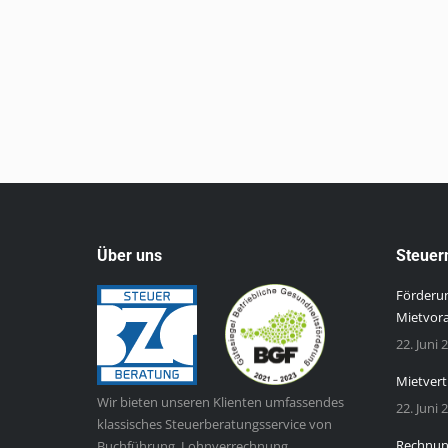
Über uns
Steuer
Förderun
Mietvor
22. Juni 
Mietvert
Wir bieten unseren Klienten umfassendes
22. Juni 
klassisches Steuerberatungsservice von
Rechnung
Buchführung, Lohnverrechnung,