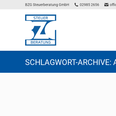
BZG Steuerberatung GmbH
02985 2656
off
SCHLAGWORT-ARCHIVE:
Zwangsstrafe bei Nichteinreichung
Steuernews
Von
Florentina Tscheppen
19. Mai 2026