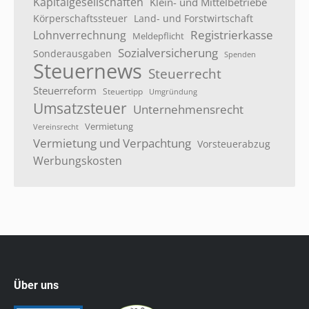
Kapitalgesellschaften
Klein- und Mittelbetriebe
Körperschaftssteuer
Land- und Forstwirtschaft
Registrierkasse
Lohnverrechnung
Meldepflicht
Sozialversicherung
Sonderausgaben
Spenden
Steuernews
Steuerrecht
Steuerreform
Steuertipp
Umgründung
Umsatzsteuer
Unternehmensrecht
Vermietung
Vereinsrecht
Vermietung und Verpachtung
Vorsteuerabzug
Werbungskosten
Über uns