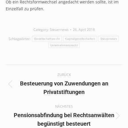
Ob ein Rechtsformwechsel angedacht werden sollte, ist im
Einzelfall zu prüfen.
Category:
Steuernews
26. April 2018
Schlagwörter:
Gesellschaftsrecht
Kapitalgesellschaften
Steuernews
Unternehmensrecht
Kommentarnavigation
ZURÜCK
Besteuerung von Zuwendungen an
Vorheriger
Privatstiftungen
Beitrag:
NÄCHSTES
Pensionsabfindung bei Rechtsanwälten
Nächster
begünstigt besteuert
Beitrag: