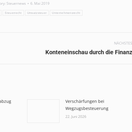
ory:
Steuernews
6. Mai 2019
Steuerrecht
Umsatzsteuer
Unternehmensrecht
NÄCHSTE
Nächster
Konteneinschau durch die Finan
Beitrag:
abzug
Verschärfungen bei
Wegzugsbesteuerung
22. Juni 2026