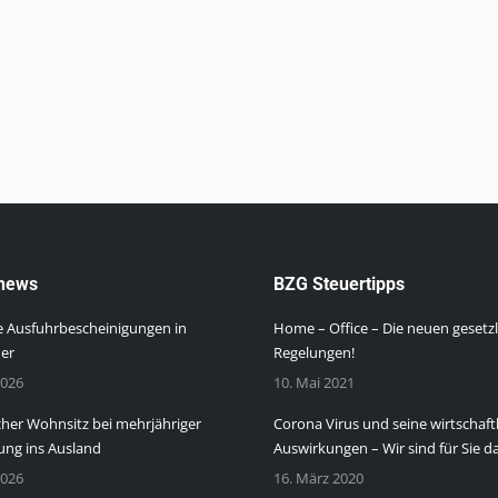
news
BZG Steuertipps
 Ausfuhrbescheinigungen in
Home – Office – Die neuen gesetz
der
Regelungen!
2026
10. Mai 2021
cher Wohnsitz bei mehrjähriger
Corona Virus und seine wirtschaft
ng ins Ausland
Auswirkungen – Wir sind für Sie da
2026
16. März 2020