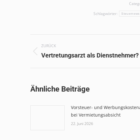
Categ
Schlagwörter:
Steuernews
Kommentarnavigation
ZURÜCK
Vorheriger
Vertretungsarzt als Dienstnehmer?
Beitrag:
Ähnliche Beiträge
Vorsteuer- und Werbungskosten
bei Vermietungsabsicht
22. Juni 2026