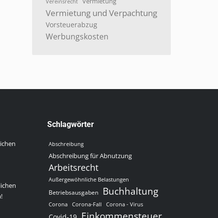
Vermietung
Vereinsrecht
Vermietung und Verpachtung
Vorsteuerabzug
Werbungskosten
Schlagwörter
lichen
Abschreibung
Abschreibung für Abnutzung
Arbeitsrecht
Außergewöhnliche Belastungen
lichen
Buchhaltung
Betriebsausgaben
!
Corona
Corona-Fall
Corona - Virus
Einkommensteuer
Covid-19