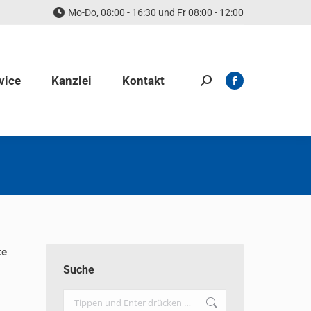
Mo-Do, 08:00 - 16:30 und Fr 08:00 - 12:00
vice
Kanzlei
Kontakt
Search:
Facebook
page
opens
in
new
window
te
Suche
Search: