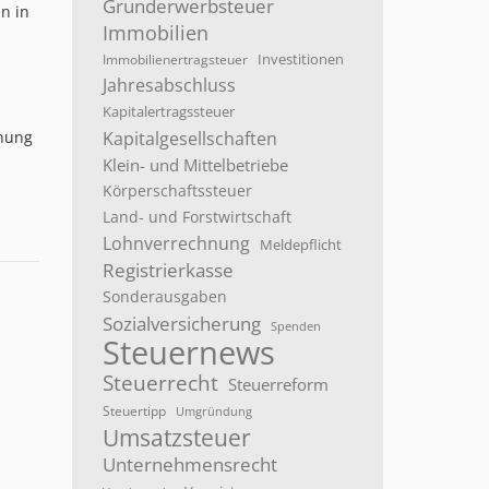
Grunderwerbsteuer
n in
Immobilien
Investitionen
Immobilienertragsteuer
Jahresabschluss
Kapitalertragssteuer
hnung
Kapitalgesellschaften
Klein- und Mittelbetriebe
Körperschaftssteuer
Land- und Forstwirtschaft
Lohnverrechnung
Meldepflicht
Registrierkasse
Sonderausgaben
Sozialversicherung
Spenden
Steuernews
Steuerrecht
Steuerreform
Steuertipp
Umgründung
Umsatzsteuer
Unternehmensrecht