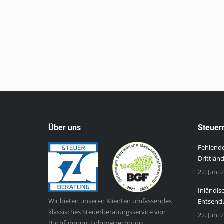
Über uns
Steuer
Fehlende
Drittlän
22. Juni 
Inländis
Wir bieten unseren Klienten umfassendes
Entsendu
klassisches Steuerberatungsservice von
22. Juni 
Buchführung, Lohnverrechnung,