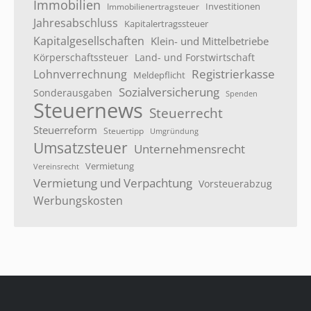
Immobilien
Investitionen
Immobilienertragsteuer
Jahresabschluss
Kapitalertragssteuer
Kapitalgesellschaften
Klein- und Mittelbetriebe
Körperschaftssteuer
Land- und Forstwirtschaft
Registrierkasse
Lohnverrechnung
Meldepflicht
Sozialversicherung
Sonderausgaben
Spenden
Steuernews
Steuerrecht
Steuerreform
Steuertipp
Umgründung
Umsatzsteuer
Unternehmensrecht
Vermietung
Vereinsrecht
Vermietung und Verpachtung
Vorsteuerabzug
Werbungskosten