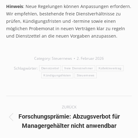
Hinweis
: Neue Regelungen können Anpassungen erfordern.
Wir empfehlen, bestehende freie Dienstverhältnisse zu
prüfen, Kündigungsfristen und -termine sowie einen
möglichen Probemonat in neuen Verträgen klar zu regeln
und Dienstzettel an die neuen Vorgaben anzupassen.
Category:
Steuernews
2. Februar 2026
Schlagwörter:
Dienstzettel
freie Dienstnehmer
Kollektivvertrag
Kündigungsfristen
Steuernews
Kommentarnavigation
ZURÜCK
Forschungsprämie: Abzugsverbot für
Vorheriger
Managergehälter nicht anwendbar
Beitrag: