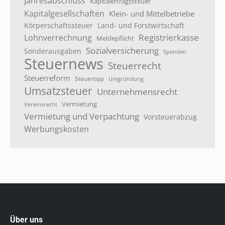
Jahresabschluss
Kapitalertragssteuer
Kapitalgesellschaften
Klein- und Mittelbetriebe
Körperschaftssteuer
Land- und Forstwirtschaft
Registrierkasse
Lohnverrechnung
Meldepflicht
Sozialversicherung
Sonderausgaben
Spenden
Steuernews
Steuerrecht
Steuerreform
Steuertipp
Umgründung
Umsatzsteuer
Unternehmensrecht
Vermietung
Vereinsrecht
Vermietung und Verpachtung
Vorsteuerabzug
Werbungskosten
Über uns