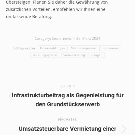
übersteigen. Planen Sie daher die Gewährung von
zusätzlichen Vorteilen, empfehlen wir Ihnen eine
umfassende Beratung.
Category:
Steuernews
29. März 2024
Schlagwörter:
Bonuszahlungen
Mitarbeiterprämie
Steuernews
Teuerungsprämie
Voraussetzung
Zulagen
Kommentarnavigation
ZURÜCK
Infrastrukturbeitrag als Gegenleistung für
Vorheriger
den Grundstückserwerb
Beitrag:
NÄCHSTES
Umsatzsteuerbare Vermietung einer
Nächster