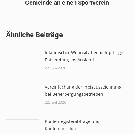
Gemeinde an einen Sportverein
Beitrag:
Ähnliche Beiträge
Inländischer Wohnsitz bei mehrjähriger
Entsendung ins Ausland
22. Juni 2026
Vereinfachung der Preisauszeichnung
bei Beherbergungsbetrieben
22. Juni 2026
Kontenregisterabfrage und
Konteneinschau