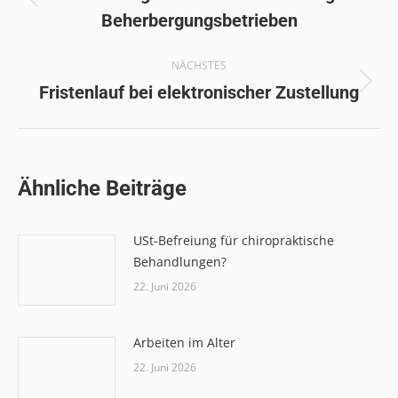
Vorheriger
Beherbergungsbetrieben
Beitrag:
NÄCHSTES
Nächster
Fristenlauf bei elektronischer Zustellung
Beitrag:
Ähnliche Beiträge
USt-Befreiung für chiropraktische
Behandlungen?
22. Juni 2026
Arbeiten im Alter
22. Juni 2026