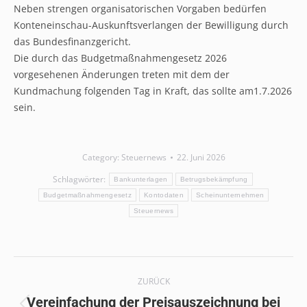
Neben strengen organisatorischen Vorgaben bedürfen
Konteneinschau-Auskunftsverlangen der Bewilligung durch
das Bundesfinanzgericht.
Die durch das Budgetmaßnahmengesetz 2026
vorgesehenen Änderungen treten mit dem der
Kundmachung folgenden Tag in Kraft, das sollte am1.7.2026
sein.
Category:
Steuernews
22. Juni 2026
Schlagwörter:
Bankunterlagen
Betrugsbekämpfung
Budgetmaßnahmengesetz
Kontodaten
Scheinunternehmen
Steuernews
Kommentarnavigation
ZURÜCK
Vereinfachung der Preisauszeichnung bei