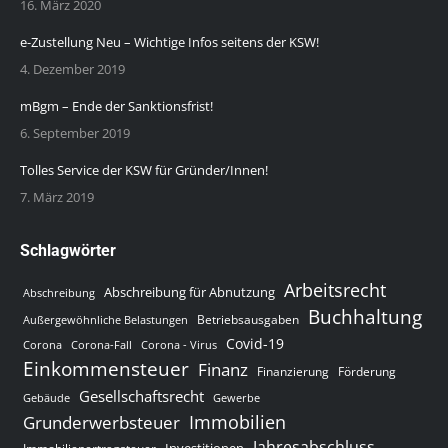
16. März 2020
e-Zustellung Neu – Wichtige Infos seitens der KSW!
4. Dezember 2019
mBgm – Ende der Sanktionsfrist!
6. September 2019
Tolles Service der KSW für Gründer/Innen!
7. März 2019
Schlagwörter
Arbeitsrecht
Abschreibung für Abnutzung
Abschreibung
Buchhaltung
Betriebsausgaben
Außergewöhnliche Belastungen
Covid-19
Corona
Corona-Fall
Corona - Virus
Einkommensteuer
Finanz
Finanzierung
Förderung
Gesellschaftsrecht
Gewerbe
Gebäude
Immobilien
Grunderwerbsteuer
Jahresabschluss
Investitionen
Immobilienertragsteuer