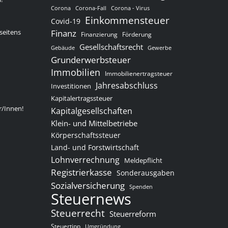
Corona
Corona-Fall
Corona - Virus
Einkommensteuer
Covid-19
seitens
Finanz
Finanzierung
Förderung
Gesellschaftsrecht
Gewerbe
Gebäude
Grunderwerbsteuer
Immobilien
Immobilienertragsteuer
Jahresabschluss
Investitionen
Kapitalertragssteuer
r/Innen!
Kapitalgesellschaften
Klein- und Mittelbetriebe
Körperschaftssteuer
Land- und Forstwirtschaft
Lohnverrechnung
Meldepflicht
Registrierkasse
Sonderausgaben
Sozialversicherung
Spenden
Steuernews
Steuerrecht
Steuerreform
Steuertipp
Umgründung