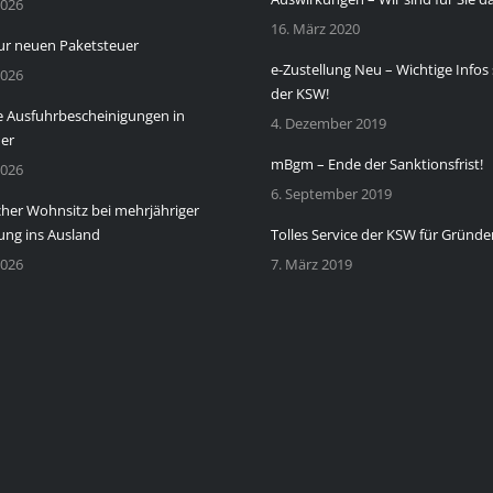
2026
16. März 2020
zur neuen Paketsteuer
e-Zustellung Neu – Wichtige Infos 
2026
der KSW!
 Ausfuhrbescheinigungen in
4. Dezember 2019
der
mBgm – Ende der Sanktionsfrist!
2026
6. September 2019
cher Wohnsitz bei mehrjähriger
ng ins Ausland
Tolles Service der KSW für Gründe
2026
7. März 2019