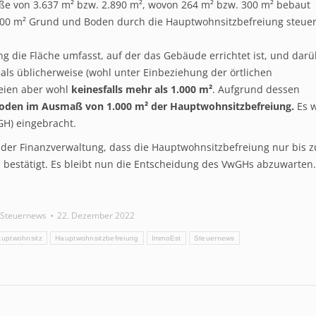
ße von 3.637 m² bzw. 2.890 m², wovon 264 m² bzw. 300 m² bebaut
000 m² Grund und Boden durch die Hauptwohnsitzbefreiung steuer
g die Fläche umfasst, auf der das Gebäude errichtet ist, und dar
ls üblicherweise (wohl unter Einbeziehung der örtlichen
 seien aber wohl
keinesfalls mehr als 1.000 m²
. Aufgrund dessen
Boden im Ausmaß von 1.000 m² der Hauptwohnsitzbefreiung.
Es 
GH) eingebracht.
 der Finanzverwaltung, dass die Hauptwohnsitzbefreiung nur bis z
bestätigt. Es bleibt nun die Entscheidung des VwGHs abzuwarten.
Steuernews
22. Dezember 2022
uptwohnsitz
Hauptwohnsitzbefreiung
ImmoEst
Steuernews