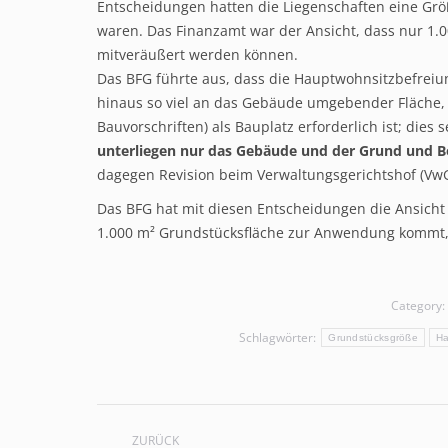
Entscheidungen hatten die Liegenschaften eine Grö
waren. Das Finanzamt war der Ansicht, dass nur 1.
mitveräußert werden können.
Das BFG führte aus, dass die Hauptwohnsitzbefreiun
hinaus so viel an das Gebäude umgebender Fläche, a
Bauvorschriften) als Bauplatz erforderlich ist; dies
unterliegen nur das Gebäude und der Grund und 
dagegen Revision beim Verwaltungsgerichtshof (Vw
Das BFG hat mit diesen Entscheidungen die Ansicht
1.000 m² Grundstücksfläche zur Anwendung kommt, 
Category:
Schlagwörter:
Grundstücksgröße
Ha
Kommentarnavigation
ZURÜCK