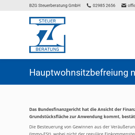
BZG Steuerberatung GmbH
02985 2656
off
Hauptwohnsitzbefreiung n
Das Bundesfinanzgericht hat die Ansicht der Finan
Grundstücksfläche zur Anwendung kommt, bestäti
Die Besteuerung von Gewinnen aus der Veräußerung
(Immo-ESt), wobei nicht der reguläre Einkommenst