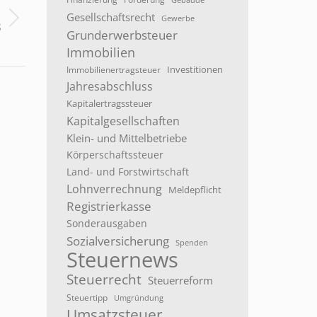
Gebäude
S
Gesellschaftsrecht
Gewerbe
3
Grunderwerbsteuer
Immobilien
Investitionen
Immobilienertragsteuer
Jahresabschluss
Kapitalertragssteuer
Kapitalgesellschaften
Klein- und Mittelbetriebe
Körperschaftssteuer
Land- und Forstwirtschaft
Lohnverrechnung
Meldepflicht
Registrierkasse
Sonderausgaben
Sozialversicherung
Spenden
Steuernews
Steuerrecht
Steuerreform
Steuertipp
Umgründung
Umsatzsteuer