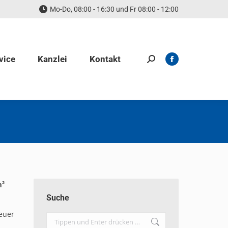
Mo-Do, 08:00 - 16:30 und Fr 08:00 - 12:00
vice
Kanzlei
Kontakt
Search:
Facebook
page
opens
in
new
window
m²
Suche
euer
Search: