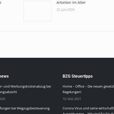
e
Arbeiten im Alter
22. Juni 2026
news
BZG Steuertipps
er- und Werbungskostenabzug bei
Home – Office – Die neuen gesetz
ungsabsicht
Regelungen!
2026
10. Mai 2021
rfungen bei Wegzugsbesteuerung
Corona Virus und seine wirtschaft
Auswirkungen – Wir sind für Sie da