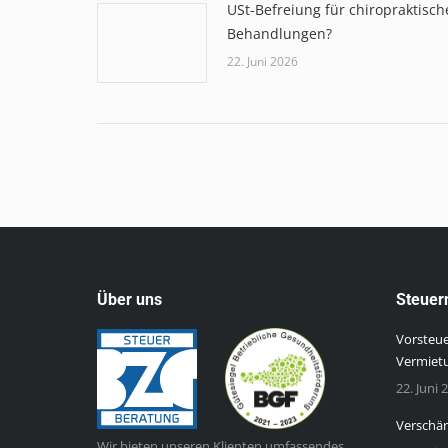
USt-Befreiung für chiropraktisch
Behandlungen?
22. Juni 2026
Über uns
Steuer
Vorsteu
Vermiet
22. Juni 
Verschä
Wir bieten unseren Klienten umfassendes