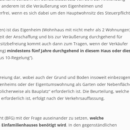
er anderem ist die Veräußerung von Eigenheimen und
rei, wenn es sich dabei um den Hauptwohnsitz des Steuerpflicht
en) ist das Eigenheim (Wohnhaus mit nicht mehr als 2 Wohnungen
eit der Anschaffung und bis zur Veräußerung durchgehend für
nsitzbefreiung kommt auch dann zum Tragen, wenn der Verkäufer
ung)
mindestens fünf Jahre durchgehend in diesem Haus oder die
us 10-Regelung“).
freiung dar, wobei auch der Grund und Boden insoweit einbezoge
igenheims oder der Eigentumswohnung als Garten oder Nebenfläch
licherweise als Bauplatz“ erforderlich ist. Die Beurteilung, welche
rforderlich ist, erfolgt nach der Verkehrsauffassung.
ht (BFG) mit der Frage auseinander zu setzen,
welche
 Einfamilienhauses benötigt wird
. In den gegenständlichen