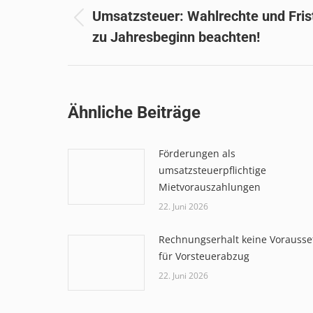
Umsatzsteuer: Wahlrechte und Fris
Vorheriger
zu Jahresbeginn beachten!
Beitrag:
Ähnliche Beiträge
Förderungen als
umsatzsteuerpflichtige
Mietvorauszahlungen
22. Juni 2026
Rechnungserhalt keine Vorauss
für Vorsteuerabzug
22. Juni 2026