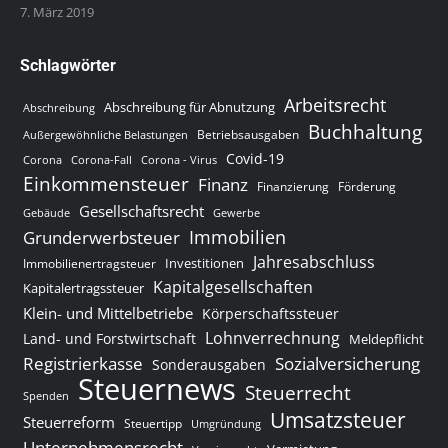
7. März 2019
Schlagwörter
Arbeitsrecht
Abschreibung für Abnutzung
Abschreibung
Buchhaltung
Betriebsausgaben
Außergewöhnliche Belastungen
Covid-19
Corona
Corona-Fall
Corona - Virus
Einkommensteuer
Finanz
Finanzierung
Förderung
Gesellschaftsrecht
Gewerbe
Gebäude
Immobilien
Grunderwerbsteuer
Jahresabschluss
Investitionen
Immobilienertragsteuer
Kapitalgesellschaften
Kapitalertragssteuer
Klein- und Mittelbetriebe
Körperschaftssteuer
Lohnverrechnung
Land- und Forstwirtschaft
Meldepflicht
Sozialversicherung
Registrierkasse
Sonderausgaben
Steuernews
Steuerrecht
Spenden
Umsatzsteuer
Steuerreform
Steuertipp
Umgründung
Unternehmensrecht