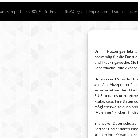
m Kamp - Tel. 02985 2656 - Email:
office@bzg.at
|
Impressum
|
Datenschutzer
Um Ihr Nutzungserlebnis 
notwendig für die Funktio
und Trackingzwecke. Sie 
Schaltfläche "Alle Akzept
Hinweis auf Verarbeitu
auf "Alle Akzeptieren" kl
verarbeitet werden. Die 
EU-Standards unzureiche
Risiko, dass Ihre Daten 
möglicherweise auch ohne
"Ablehnen" klicken, finde
In unserer Datenschutzerk
Partner und erklären Ihn
können Ihre Privatsphäre