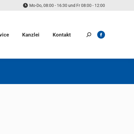
Mo-Do, 08:00 - 16:30 und Fr 08:00 - 12:00
opens
in
new
window
vice
Kanzlei
Kontakt
Search:
Facebook
page
opens
in
new
window