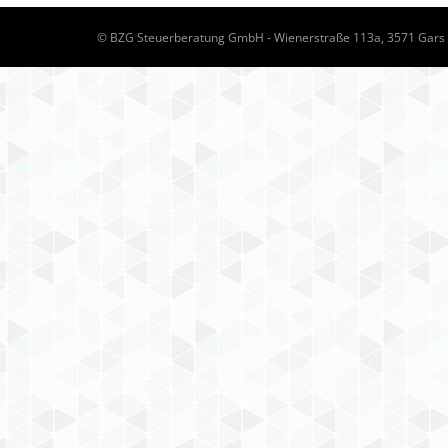
© BZG Steuerberatung GmbH - Wienerstraße 113a, 3571 Gars a