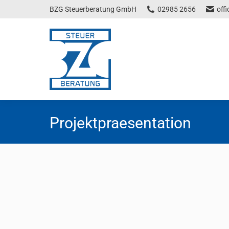
BZG Steuerberatung GmbH
02985 2656
off
Projektpraesentation