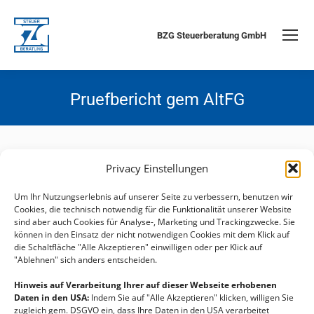
BZG Steuerberatung GmbH
Pruefbericht gem AltFG
Privacy Einstellungen
Um Ihr Nutzungserlebnis auf unserer Seite zu verbessern, benutzen wir
Cookies, die technisch notwendig für die Funktionalität unserer Website
sind aber auch Cookies für Analyse-, Marketing und Trackingzwecke. Sie
können in den Einsatz der nicht notwendigen Cookies mit dem Klick auf
die Schaltfläche "Alle Akzeptieren" einwilligen oder per Klick auf
"Ablehnen" sich anders entscheiden.
© BZG Steuerberatung GmbH - Wienerstraße 113a, 3571 Gars am Kamp
- Tel. 02985 2656 - Email:
office@bzg.at
|
Impressum
|
Hinweis auf Verarbeitung Ihrer auf dieser Webseite erhobenen
Datenschutzerklärung
|
Cookie-Richtlinie
| Webdesign
linomedia
Daten in den USA:
Indem Sie auf "Alle Akzeptieren" klicken, willigen Sie
zugleich gem. DSGVO ein, dass Ihre Daten in den USA verarbeitet